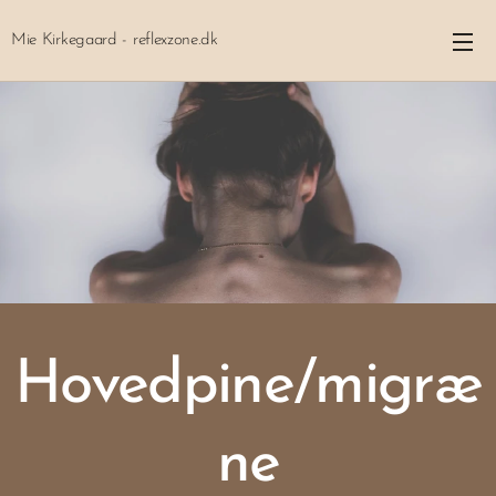
Mie Kirkegaard - reflexzone.dk
Hovedpine/migræ
ne