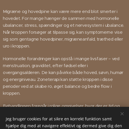
Migræne og hovedpine kan være mere end blot smerter i
hovedet. For mange hænger de sammen med hormonelle
ubalancer, stress, spændinger og et nervesystem i ubalance.
Når kroppen forsøger at tilpasse sig, kan symptomerne vise
sig som gentagne hovedpiner, migræneanfald, træthed eller
uro i kroppen.
Hormonelle forandringer kan opstå i mange livsfaser – ved
menstruation, graviditet, efter fødsel eller i
overgangsalderen. De kan påvirke både hoved, søvn, humør
og energiniveau. Zoneterapi kan støtte kroppen i disse
perioder ved at skabe ro, øget balance og bedre flow i
kroppen.
Behandlingen foregår i rolige omgivelser, hvor der er tid og
plads til at lytte til kroppens signaler. Her er fokus på
Jeg bruger cookies for at sikre en korrekt funktion samt
helheden – ikke kun symptomet. Målet er at skabe mere
hjælpe dig med at navigere effektivt og dermed give dig den
stabilitet, færre smerter og en dybere kropslig ro.